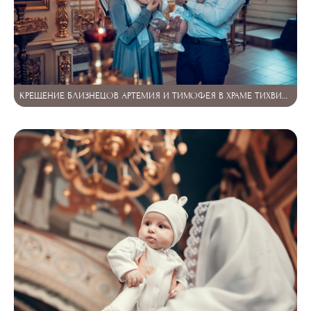
КРЕЩЕНИЕ БЛИЗНЕЦОВ АРТЕМИЯ И ТИМОФЕЯ В ХРАМЕ ТИХВИНСКОЙ ИКОНЫ БОЖИЕЙ МАТЕРИ